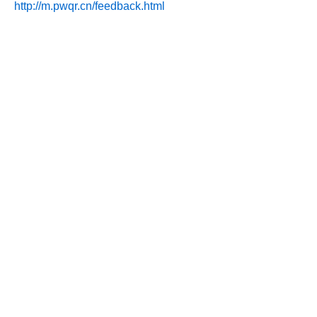
http://m.pwqr.cn/feedback.html